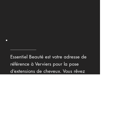
Essentiel Beauté est votre adresse de
référence à Verviers pour la pose
d’extensions de cheveux. Vous rêvez
d’avoir une chevelure longue et
volumineuse mais vos cheveux sont fins
et difficiles à faire pousser ? En tant
qu’experte en extensions, je réalise
votre souhait.
Je propose dans mon salon une large
gamme d’extensions de cheveux, de
diverses couleurs et longueurs. Ces
extensions Hairdreams sont réalisées à