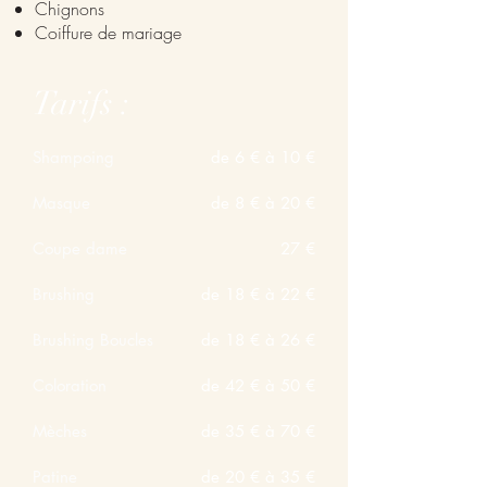
Chignons
Coiffure de mariage
Tarifs :
Shampoing
de 6 € à 10 €
Masque
de 8 € à 20 €
Coupe dame
27 €
Brushing
de 18 € à 22 €
Brushing Boucles
de 18 € à 26 €
Coloration
de 42 € à 50 €
Mèches
de 35 € à 70 €
Patine
de 20 € à 35 €