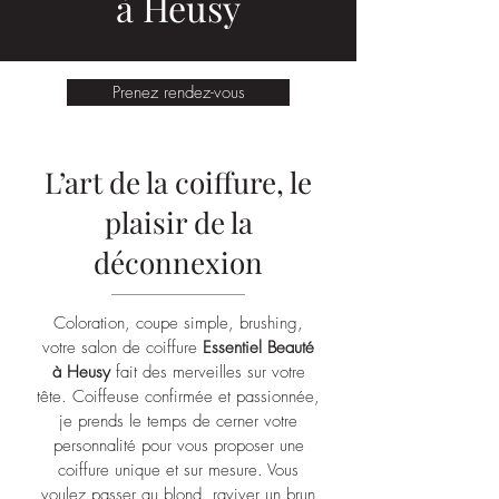
à Heusy
Prenez rendez-vous
L’art de la coiffure, le
plaisir de la
déconnexion
Coloration, coupe simple, brushing,
votre salon de coiffure
Essentiel Beauté
à Heusy
fait des merveilles sur votre
tête. Coiffeuse confirmée et passionnée,
je prends le temps de cerner votre
personnalité pour vous proposer une
coiffure unique et sur mesure. Vous
voulez passer au blond, raviver un brun